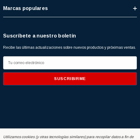
Marcas populares
Suscríbete a nuestro boletín
Recibe las últimas actualizaciones sobre nuevos productos y próximas ventas.
D
i
r
e
c
c
i
ó
n
d
Home
+ Buscados
Novedades
PromoRed
Red News
Utilizamos cookies (y otras tecnologías similares) para recopilar datos a fin de
e